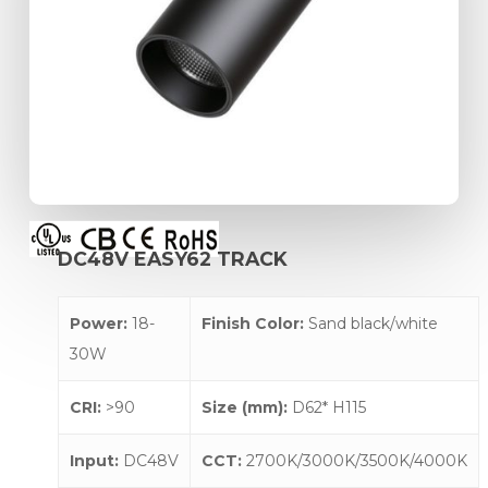
DC48V
EASY62
TRACK
Power:
18-
Finish Color:
Sand black/white
30W
CRI:
>90
Size (mm):
D62* H115
Input:
DC48V
CCT:
2700K/3000K/3500K/4000K