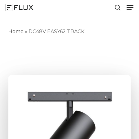
Men
Skip
to
search
Close
main
Menu
content
Home
»
DC48V EASY62 TRACK