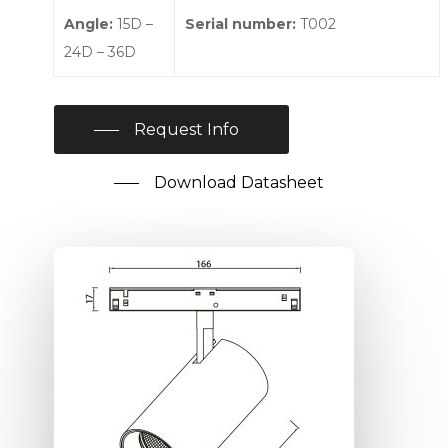
Angle:
15D –
Serial number:
T002
24D – 36D
Request Info
Download Datasheet