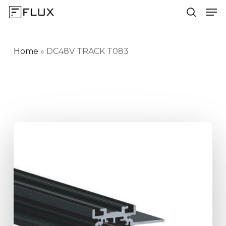
Men
Skip
to
search
Close
main
Menu
content
Home
»
DC48V TRACK T083